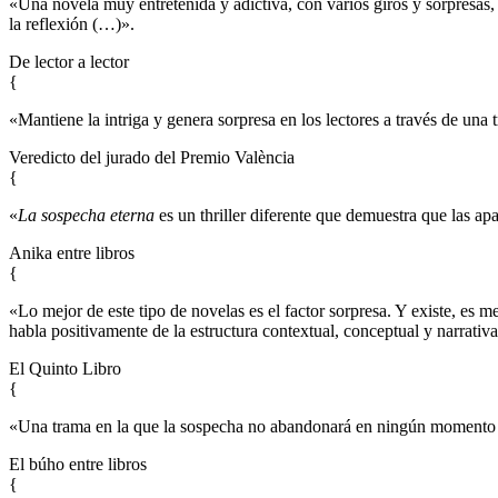
«Una novela muy entretenida y adictiva, con varios giros y sorpresas, e
la reflexión (…)».
De lector a lector
{
«Mantiene la intriga y genera sorpresa en los lectores a través de una 
Veredicto del jurado del Premio València
{
«
La sospecha eterna
es un thriller diferente que demuestra que las a
Anika entre libros
{
«Lo mejor de este tipo de novelas es el factor sorpresa. Y existe, es m
habla positivamente de la estructura contextual, conceptual y narrativ
El Quinto Libro
{
«Una trama en la que la sospecha no abandonará en ningún momento a
El búho entre libros
{