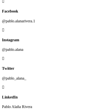

Facebook
@pablo.alanarivera.1

Instagram
@pablo.alana

Twitter
@pablo_alana_

LinkedIn
Pablo Alaña Rivera