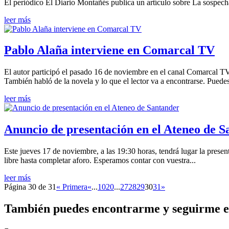
El periódico El Diario Montañés publica un artículo sobre La sospecha 
leer más
Pablo Alaña interviene en Comarcal TV
El autor participó el pasado 16 de noviembre en el canal Comarcal T
También habló de la novela y lo que el lector va a encontrarse. Puedes
leer más
Anuncio de presentación en el Ateneo de 
Este jueves 17 de noviembre, a las 19:30 horas, tendrá lugar la pre
libre hasta completar aforo. Esperamos contar con vuestra...
leer más
Página 30 de 31
« Primera
«
...
10
20
...
27
28
29
30
31
»
También puedes encontrarme y seguirme e