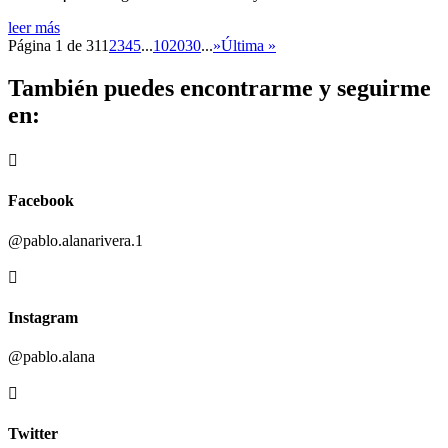
leer más
Página 1 de 31
1
2
3
4
5
...
10
20
30
...
»
Última »
También puedes encontrarme y seguirme
en:

Facebook
@pablo.alanarivera.1

Instagram
@pablo.alana

Twitter