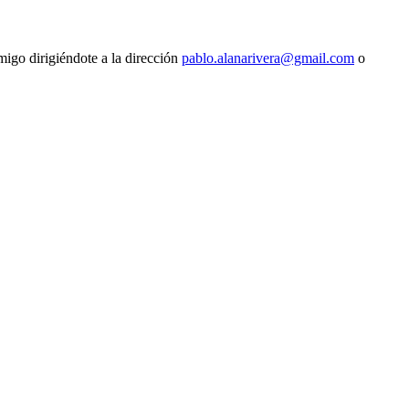
migo dirigiéndote a la dirección
pablo.alanarivera@gmail.com
o